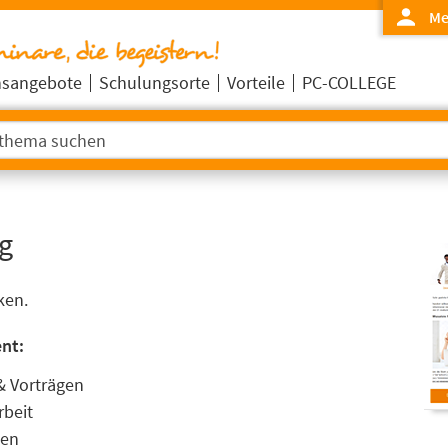
Me
nsangebote
Schulungsorte
Vorteile
PC-COLLEGE
g
ken.
ent:
& Vorträgen
rbeit
ten